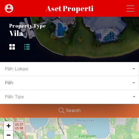
Aset Properti
Property Type
Vila
Pilih Lokasi
Pilih
Pilih Tipe
Search
+
−