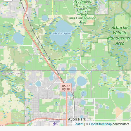
Leaflet
| ©
OpenStreetMap
contributors