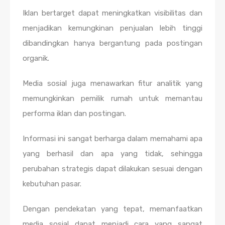
Iklan bertarget dapat meningkatkan visibilitas dan
menjadikan kemungkinan penjualan lebih tinggi
dibandingkan hanya bergantung pada postingan
organik.
Media sosial juga menawarkan fitur analitik yang
memungkinkan pemilik rumah untuk memantau
performa iklan dan postingan.
Informasi ini sangat berharga dalam memahami apa
yang berhasil dan apa yang tidak, sehingga
perubahan strategis dapat dilakukan sesuai dengan
kebutuhan pasar.
Dengan pendekatan yang tepat, memanfaatkan
media sosial dapat menjadi cara yang sangat