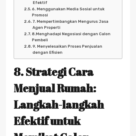
Efektif
6. Menggunakan Media Sosial untuk
Promosi
7. Mempertimbangkan Mengurus Jasa
Agen Properti
8.Menghadapi Negosiasi dengan Calon
Pembeli
9. Menyelesaikan Proses Penjualan
dengan Efisien
8. Strategi Cara
Menjual Rumah:
Langkah-langkah
Efektif untuk