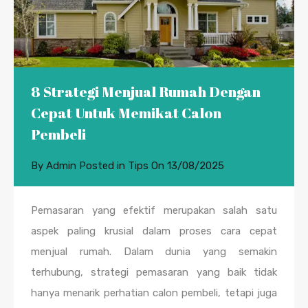
8 Strategi Menjual Rumah Dengan
Cepat Untuk Memikat Calon
Pembeli
By
Admin
Posted in
Tips
On
13/08/2025
Pemasaran yang efektif merupakan salah satu
aspek paling krusial dalam proses cara cepat
menjual rumah. Dalam dunia yang semakin
terhubung, strategi pemasaran yang baik tidak
hanya menarik perhatian calon pembeli, tetapi juga