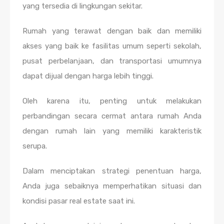
yang tersedia di lingkungan sekitar.
Rumah yang terawat dengan baik dan memiliki
akses yang baik ke fasilitas umum seperti sekolah,
pusat perbelanjaan, dan transportasi umumnya
dapat dijual dengan harga lebih tinggi.
Oleh karena itu, penting untuk melakukan
perbandingan secara cermat antara rumah Anda
dengan rumah lain yang memiliki karakteristik
serupa.
Dalam menciptakan strategi penentuan harga,
Anda juga sebaiknya memperhatikan situasi dan
kondisi pasar real estate saat ini.