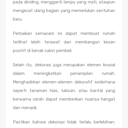
pada dinding, mengganti lampu yang mati, ataupun
mengecat ulang bagian yang memerlukan sentuhan
baru.
Perbaikan semacam ini dapat membuat rumah
terlihat lebih terawat dan membangun kesan
positif di benak calon pembeli.
Selain itu, dekorasi juga merupakan elemen krusial
dalam meningkatkan penampilan rumah.
Menghadirkan elemen-elemen dekoratif sederhana
seperti tanaman hias, lukisan, atau bantal yang
berwarna cerah dapat memberikan nuansa hangat
dan menarik.
Pastikan bahwa dekorasi tidak terlalu berlebihan;