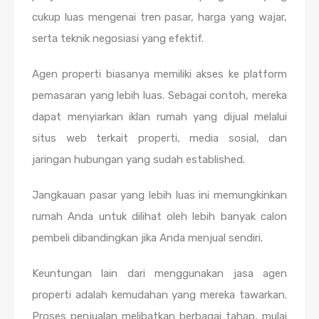
cukup luas mengenai tren pasar, harga yang wajar,
serta teknik negosiasi yang efektif.
Agen properti biasanya memiliki akses ke platform
pemasaran yang lebih luas. Sebagai contoh, mereka
dapat menyiarkan iklan rumah yang dijual melalui
situs web terkait properti, media sosial, dan
jaringan hubungan yang sudah established.
Jangkauan pasar yang lebih luas ini memungkinkan
rumah Anda untuk dilihat oleh lebih banyak calon
pembeli dibandingkan jika Anda menjual sendiri.
Keuntungan lain dari menggunakan jasa agen
properti adalah kemudahan yang mereka tawarkan.
Proses penjualan melibatkan berbagai tahap, mulai