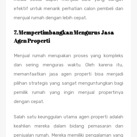
efektif untuk menarik perhatian calon pembeli dan
menjual rumah dengan lebih cepat.
7. Mempertimbangkan Mengurus Jasa
Agen Properti
Menjual rumah merupakan proses yang kompleks
dan sering menguras waktu. Oleh karena itu,
memanfaatkan jasa agen properti bisa menjadi
pilihan strategis yang sangat menguntungkan bagi
pemilik rumah yang ingin menjual propertinya
dengan cepat.
Salah satu keunggulan utama agen properti adalah
keahlian mereka dalam bidang pemasaran dan
penjualan rumah. Mereka memiliki pengalaman yang