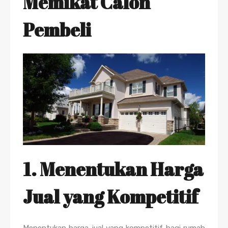
Memikat Calon
Pembeli
1. Menentukan Harga
Jual yang Kompetitif
Menentukan harga jual yang kompetitif bagi rumah