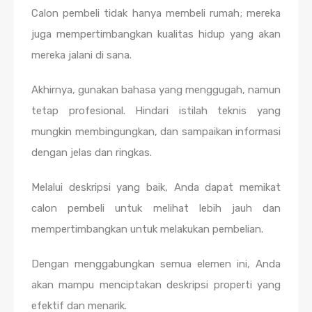
Calon pembeli tidak hanya membeli rumah; mereka
juga mempertimbangkan kualitas hidup yang akan
mereka jalani di sana.
Akhirnya, gunakan bahasa yang menggugah, namun
tetap profesional. Hindari istilah teknis yang
mungkin membingungkan, dan sampaikan informasi
dengan jelas dan ringkas.
Melalui deskripsi yang baik, Anda dapat memikat
calon pembeli untuk melihat lebih jauh dan
mempertimbangkan untuk melakukan pembelian.
Dengan menggabungkan semua elemen ini, Anda
akan mampu menciptakan deskripsi properti yang
efektif dan menarik.