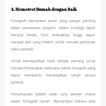
4. Memotret Rumah dengan Baik
Fotografi memainkan peran yang sangat penting
dalam pemasaran properti. Dalam strategi cepat
menjual rumah, foto berkualitas tinggi dapat
menjadi alat yang efektif untuk menarik perhatian
calon pembeli.
Untuk mendapatkan hasil terbaik, penting untuk
mempertimbangkan beberapa teknik fotografi yang
dapat membantu menampilkan rumah secara
optimal.
Pencahayaan adalah salah satu elemen utama
dalam fotografi rumah. Memastikan bahwa area