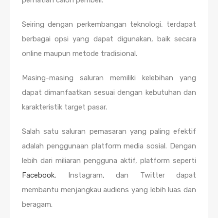
Seiring dengan perkembangan teknologi, terdapat
berbagai opsi yang dapat digunakan, baik secara
online maupun metode tradisional.
Masing-masing saluran memiliki kelebihan yang
dapat dimanfaatkan sesuai dengan kebutuhan dan
karakteristik target pasar.
Salah satu saluran pemasaran yang paling efektif
adalah penggunaan platform media sosial. Dengan
lebih dari miliaran pengguna aktif, platform seperti
Facebook
, Instagram, dan Twitter dapat
membantu menjangkau audiens yang lebih luas dan
beragam.