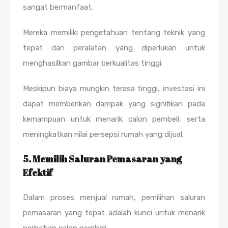
sangat bermanfaat.
Mereka memiliki pengetahuan tentang teknik yang
tepat dan peralatan yang diperlukan untuk
menghasilkan gambar berkualitas tinggi.
Meskipun biaya mungkin terasa tinggi, investasi ini
dapat memberikan dampak yang signifikan pada
kemampuan untuk menarik calon pembeli, serta
meningkatkan nilai persepsi rumah yang dijual.
5. Memilih Saluran Pemasaran yang
Efektif
Dalam proses menjual rumah, pemilihan saluran
pemasaran yang tepat adalah kunci untuk menarik
perhatian calon pembeli.