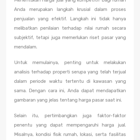
Anda merupakan langkah krusial dalam proses
penjualan yang efektif. Langkah ini tidak hanya
melibatkan penilaian terhadap nilai rumah secara
subjektif, tetapi juga memerlukan riset pasar yang
mendalam.
Untuk memulainya, penting untuk melakukan
analisis terhadap properti serupa yang telah terjual
dalam periode waktu tertentu di kawasan yang
sama. Dengan cara ini, Anda dapat mendapatkan
gambaran yang jelas tentang harga pasar saat ini.
Selain itu, pertimbangkan juga faktor-faktor
penentu yang dapat mempengaruhi harga jual.
Misalnya, kondisi fisik rumah, lokasi, serta fasilitas