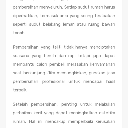
pembersihan menyeluruh. Setiap sudut rumah harus
diperhatikan, termasuk area yang sering terabaikan
seperti sudut belakang lemari atau ruang bawah
tanah.
Pembersihan yang teliti tidak hanya menciptakan
suasana yang bersih dan rapi tetapi juga dapat
membantu calon pembeli merasakan kenyamanan
saat berkunjung. Jika memungkinkan, gunakan jasa
pembersihan profesional untuk mencapai hasil
terbaik.
Setelah pembersihan, penting untuk melakukan
perbaikan kecil yang dapat meningkatkan estetika
rumah. Hal ini mencakup memperbaiki kerusakan