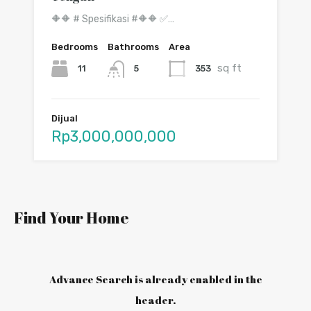
🔶🔶 # Spesifikasi #🔶🔶 ✅…
Bedrooms
Bathrooms
Area
sq ft
11
353
5
Dijual
Rp3,000,000,000
Find Your Home
Advance Search is already enabled in the
header.