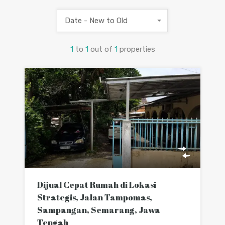
Date - New to Old
1
to
1
out of
1
properties
Dijual Cepat Rumah di Lokasi
Strategis, Jalan Tampomas,
Sampangan, Semarang, Jawa
Tengah