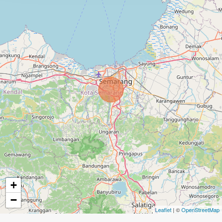
+
−
Leaflet
| ©
OpenStreetMap