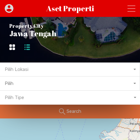
Aset Properti
Property City
Jawa Tengah
Pilih Lokasi
Pilih
Pilih Tipe
Search